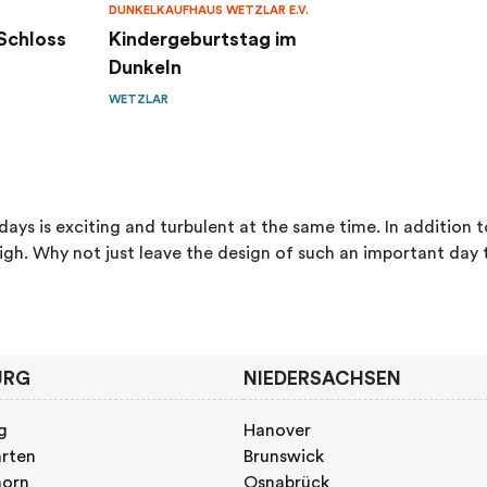
DUNKELKAUFHAUS WETZLAR E.V.
 Schloss
Kindergeburtstag im
Dunkeln
WETZLAR
days is exciting and turbulent at the same time. In addition to
igh. Why not just leave the design of such an important day 
URG
NIEDERSACHSEN
g
Hanover
rten
Brunswick
horn
Osnabrück