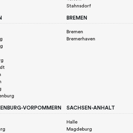
Stahnsdorf
N
BREMEN
Bremen
rg
Bremerhaven
rg
rg
adt
n
h
g
enburg
ENBURG-VORPOMMERN
SACHSEN-ANHALT
Halle
urg
Magdeburg