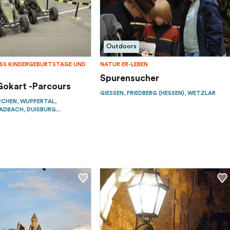
Outdoors
S KINDERGEBURTSTAGE UND E
NATUR ER-LEBEN
Spurensucher
Gokart -Parcours
GIESSEN, FRIEDBERG (HESSEN), WETZLAR
RCHEN, WUPPERTAL,
BACH, DUISBURG...