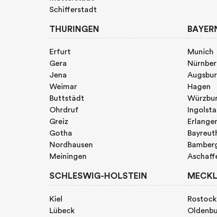
Schifferstadt
THURINGEN
BAYER
Erfurt
Munich
Gera
Nürnbe
Jena
Augsbu
Weimar
Hagen
Buttstädt
Würzbu
Ohrdruf
Ingolst
Greiz
Erlange
Gotha
Bayreut
Nordhausen
Bamber
Meiningen
Aschaff
SCHLESWIG-HOLSTEIN
MECKL
Kiel
Rostock
Lübeck
Oldenb