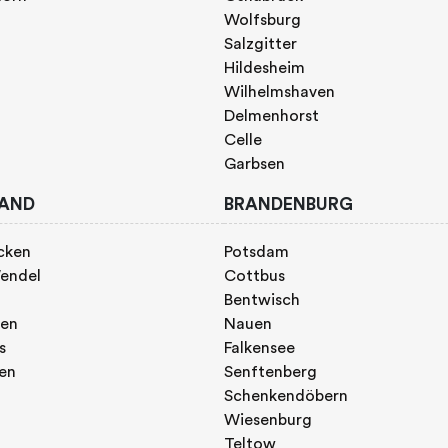
Wolfsburg
Salzgitter
Hildesheim
Wilhelmshaven
Delmenhorst
Celle
Garbsen
AND
BRANDENBURG
cken
Potsdam
endel
Cottbus
Bentwisch
gen
Nauen
s
Falkensee
gen
Senftenberg
Schenkendöbern
Wiesenburg
Teltow