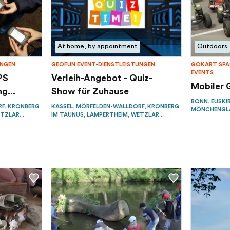
At home, by appointment
Outdoors
UNGEN
GEOFUN EVENT-DIENSTLEISTUNGEN
GOKART SPAS
VENTS
PS
Verleih-Angebot - Quiz-
Mobiler 
g...
Show für Zuhause
BONN, EUSKI
RF, KRONBERG
KASSEL, MÖRFELDEN-WALLDORF, KRONBERG
MÖNCHENGLAD
TZLAR...
IM TAUNUS, LAMPERTHEIM, WETZLAR...