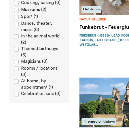
Cooking, baking (0)
Museums (2)
Outdoors
Sport (1)
NATUR ER-LEBEN
Dance, theater,
Funkebrut - Feuerglu
music (0)
FRIEDBERG (HESSEN), BAD SO
In the animal world
TAUNUS, LAUTERBACH (HESSEN),
(2)
ETZLAR...
Themed birthdays
(6)
Magicians (0)
Rooms / locations
(0)
At home, by
appointment (1)
Celebration sets (0)
Themed birthdays