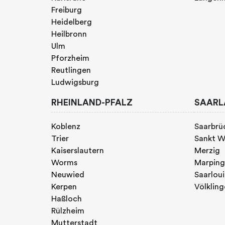
Freiburg
Heidelberg
Heilbronn
Ulm
Pforzheim
Reutlingen
Ludwigsburg
RHEINLAND-PFALZ
SAARL
Koblenz
Saarbrü
Trier
Sankt W
Kaiserslautern
Merzig
Worms
Marpin
Neuwied
Saarloui
Kerpen
Völklin
Haßloch
Rülzheim
Mutterstadt