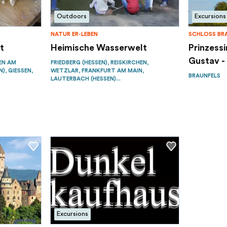
Outdoors
Excursions
NATUR ER-LEBEN
SCHLOSS BR
t
Heimische Wasserwelt
Prinzessi
Gustav - 
DEN AM
FRIEDBERG (HESSEN), REISKIRCHEN,
 GIESSEN, W
WETZLAR, FRANKFURT AM MAIN,
BRAUNFELS
LAUTERBACH (HESSEN)...
Excursions