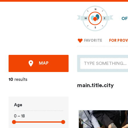
OF
FAVORITE
FOR PROV
MAP
10
results
main.title.city
Age
0 – 18