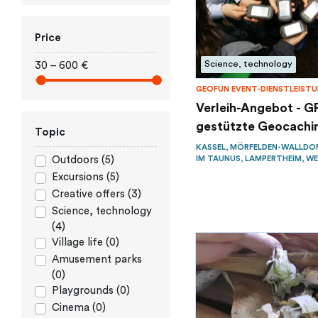
Price
Science, technology
30 – 600 €
GEOFUN EVENT-DIENSTLEIST
Verleih-Angebot - G
gestützte Geocachin
Topic
KASSEL, MÖRFELDEN-WALLDO
IM TAUNUS, LAMPERTHEIM, WE
Outdoors (5)
Excursions (5)
Creative offers (3)
Science, technology
(4)
Village life (0)
Amusement parks
(0)
Playgrounds (0)
Cinema (0)