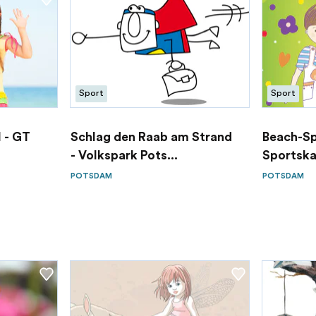
Sport
Sport
 - GT
Schlag den Raab am Strand
Beach-Sp
- Volkspark Pots...
Sportska
P...
POTSDAM
POTSDAM