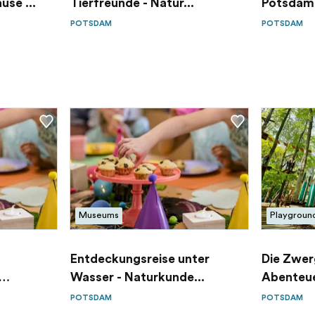
se ...
Tierfreunde - Natur...
Potsdam
POTSDAM
POTSDAM
Museums
Playgroun
Entdeckungsreise unter
Die Zwer
Wasser - Naturkunde...
Abenteu
POTSDAM
POTSDAM