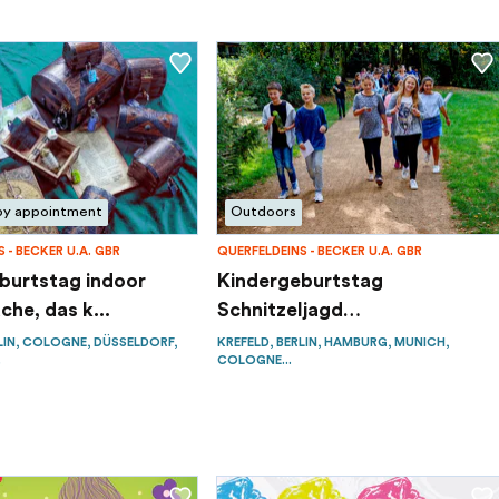
by appointment
Outdoors
 - BECKER U.A. GBR
QUERFELDEINS - BECKER U.A. GBR
burtstag indoor
Kindergeburtstag
he, das k...
Schnitzeljagd
Schatzsuche...
LIN, COLOGNE, DÜSSELDORF,
KREFELD, BERLIN, HAMBURG, MUNICH,
.
COLOGNE...