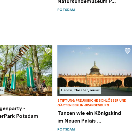
Naturkundemuseum P...
POTSDAM
ds
Dance, theater, music
STIFTUNG PREUSSISCHE SCHLÖSSER UND G
ÄRTEN BERLIN-BRANDENBURG
genparty -
Tanzen wie ein Königskind
erPark Potsdam
im Neuen Palais ...
POTSDAM