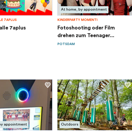
At home, by appointment
LE 7APLUS
KINDERPARTY MOMENTI
alle 7aplus
Fotoshooting oder Film
drehen zum Teenager...
POTSDAM
by appointment
Outdoors