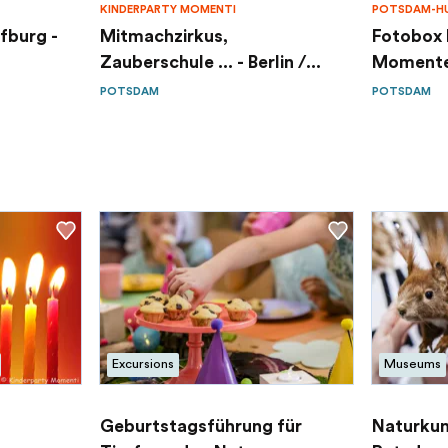
KINDERPARTY MOMENTI
POTSDAM-HU
fburg -
Mitmachzirkus,
Fotobox 
Zauberschule ... - Berlin /...
Momente 
POTSDAM
POTSDAM
Excursions
Museums
Geburtstagsführung für
Naturku