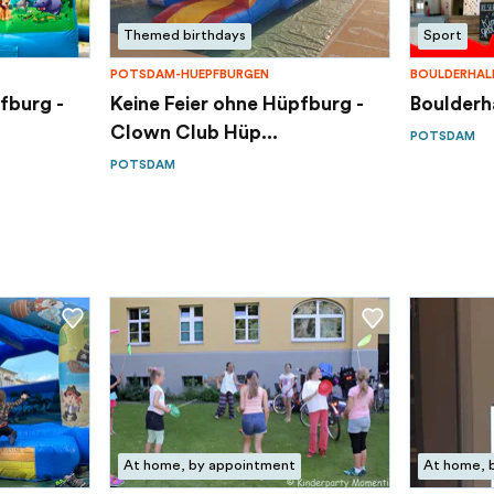
Themed birthdays
Sport
POTSDAM-HUEPFBURGEN
BOULDERHAL
fburg -
Keine Feier ohne Hüpfburg -
Boulderh
Clown Club Hüp...
POTSDAM
POTSDAM
At home, by appointment
At home, 