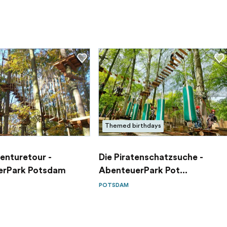
Themed birthdays
nturetour -
Die Piratenschatzsuche -
erPark Potsdam
AbenteuerPark Pot...
POTSDAM