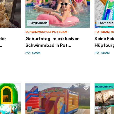
Playgrounds
Themed bi
SCHWIMMSCHULE POTSDAM
POTSDAM-HU
der
Geburtstag im exklusiven
Keine Fei
..
Schwimmbad in Pot...
Hüpfburg 
POTSDAM
POTSDAM