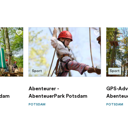
Sport
Sport
-
Abenteurer -
GPS-Adve
sdam
AbenteuerPark Potsdam
Abenteu
POTSDAM
POTSDAM