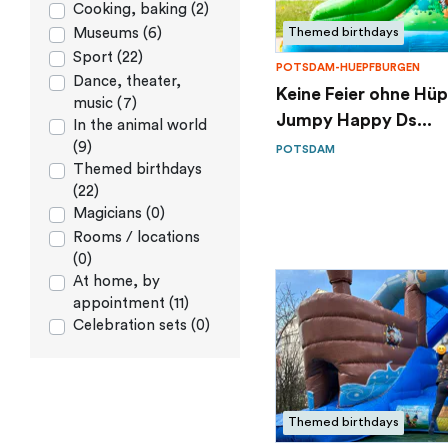
Cooking, baking (2)
Museums (6)
Themed birthdays
Sport (22)
POTSDAM-HUEPFBURGEN
Dance, theater,
Keine Feier ohne Hüp
music (7)
Jumpy Happy Ds...
In the animal world
(9)
POTSDAM
Themed birthdays
(22)
Magicians (0)
Rooms / locations
(0)
At home, by
appointment (11)
Celebration sets (0)
Themed birthdays