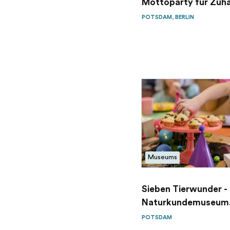
Mottoparty für Zuhau
POTSDAM, BERLIN
Museums
Sieben Tierwunder -
Naturkundemuseum
Potsd...
POTSDAM