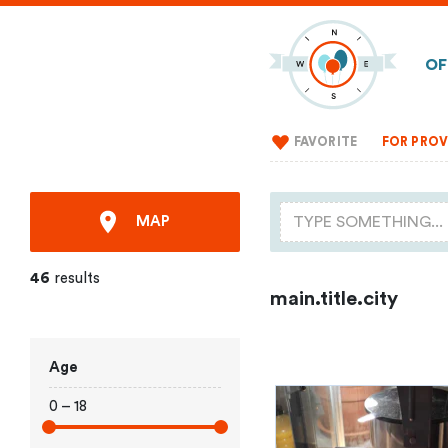
OF
FAVORITE
FOR PROV
MAP
46
results
main.title.city
Age
0 – 18