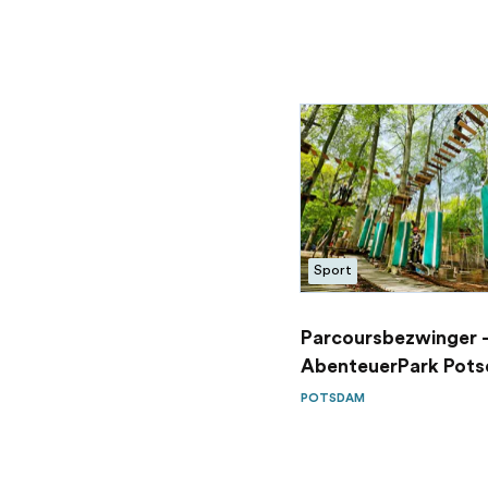
Sport
Parcoursbezwinger 
AbenteuerPark Pot
POTSDAM