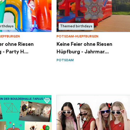
rthdays
Themed birthdays
EPFBURGEN
POTSDAM-HUEPFBURGEN
er ohne Riesen
Keine Feier ohne Riesen
- Party H...
Hüpfburg - Jahrmar...
POTSDAM