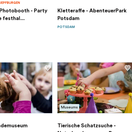
EPFBURGEN
Photobooth - Party
Kletteraffe - AbenteuerPark
festhal...
Potsdam
POTSDAM
Museums
ndemuseum
Tierische Schatzsuche -