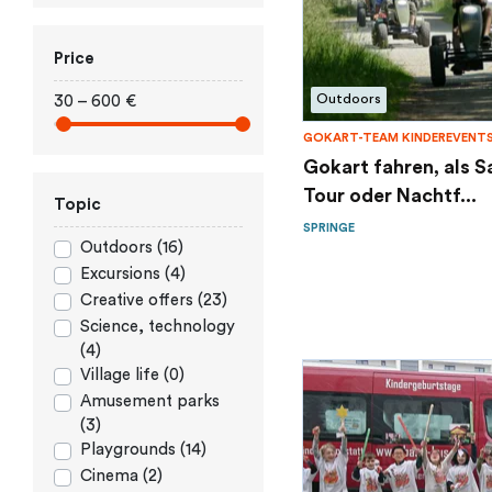
Price
Outdoors
30 – 600 €
GOKART-TEAM KINDEREVENT
Gokart fahren, als S
Tour oder Nachtf...
Topic
SPRINGE
Outdoors (16)
Excursions (4)
Creative offers (23)
Science, technology
(4)
Village life (0)
Amusement parks
(3)
Playgrounds (14)
Cinema (2)