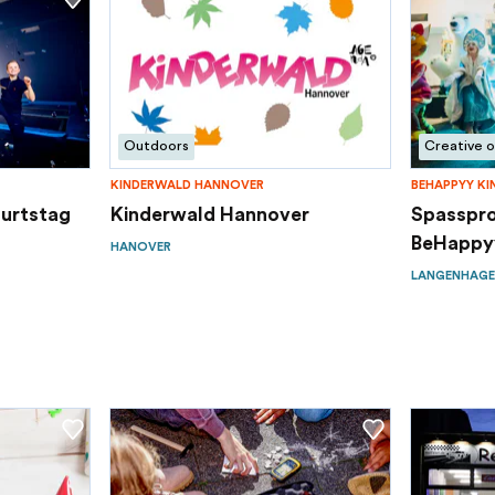
Outdoors
Creative o
KINDERWALD HANNOVER
BEHAPPYY KI
burtstag
Kinderwald Hannover
Spasspr
BeHappyy
HANOVER
LANGENHAGE