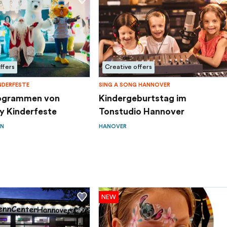
ffers
Creative offers
NDERFESTE
SING A SONG HANNOVER
ogrammen von
Kindergeburtstag im
 Kinderfeste
Tonstudio Hannover
N
HANOVER
NEW