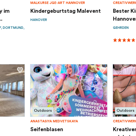
MALKURSE JGE-ART HANNOVER
CREATIVWER
y im
Kindergeburtstag Malevent
Bester K
..
Hannover
HANOVER
F, DORTMUND,
GEHRDEN
Outdoors
Outdoors
ANASTASIYA MEDVETSKAYA
CREATIVWER
Seifenblasen
Kreative