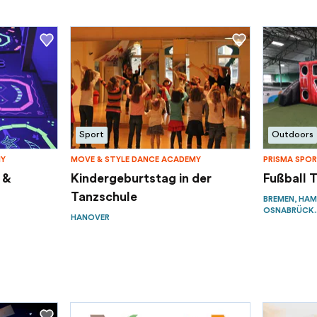
Sport
Outdoors
NY
MOVE & STYLE DANCE ACADEMY
PRISMA SPOR
 &
Kindergeburtstag in der
Fußball 
Tanzschule
BREMEN, HAM
OSNABRÜCK..
HANOVER