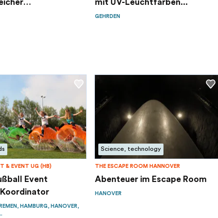
eicher
mit UV-Leuchtfarben...
ur...
GEHRDEN
ds
Science, technology
T & EVENT UG (HB)
THE ESCAPE ROOM HANNOVER
ußball Event
Abenteuer im Escape Room
 Koordinator
HANOVER
REMEN, HAMBURG, HANOVER,
.