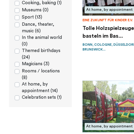
Cooking, baking (1)
Museums (0)
At home, by appointment
Sport (13)
EINE ZUKUNFT FÜR KINDER E.V.
Dance, theater,
Tolle Holzspielzeuge
music (6)
basteln im Bas...
In the animal world
(0)
BONN, COLOGNE, DÜSSELDOR
BRUNSWICK...
Themed birthdays
(24)
Magicians (3)
Rooms / locations
(8)
At home, by
appointment (14)
Celebration sets (1)
At home, by appointment