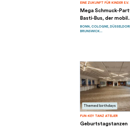
EINE ZUKUNFT FÜR KINDER E.V.
Mega Schmuck-Part
Basti-Bus, der mobil.
BONN, COLOGNE, DÜSSELDOR
BRUNSWICK...
Themed birthdays
FUN-KEY TANZ ATELIER
Geburtstagstanzen