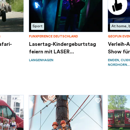
Sport
At home, 
S
FUNXPERIENCE DEUTSCHLAND
GEOFUN EVE
afari-
Lasertag-Kindergeburtstag
Verleih-
feiern mit LASER...
Show für
LANGENHAGEN
EMDEN, CUXH
NORDHORN...