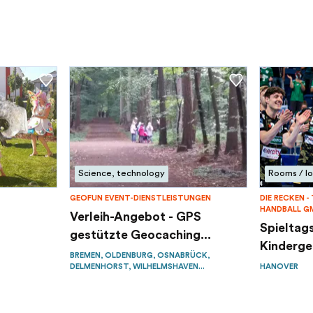
Science, technology
Rooms / lo
GEOFUN EVENT-DIENSTLEISTUNGEN
DIE RECKEN 
HANDBALL G
Verleih-Angebot - GPS
Spieltag
gestützte Geocaching...
Kindergeb
BREMEN, OLDENBURG, OSNABRÜCK,
DELMENHORST, WILHELMSHAVEN...
HANOVER