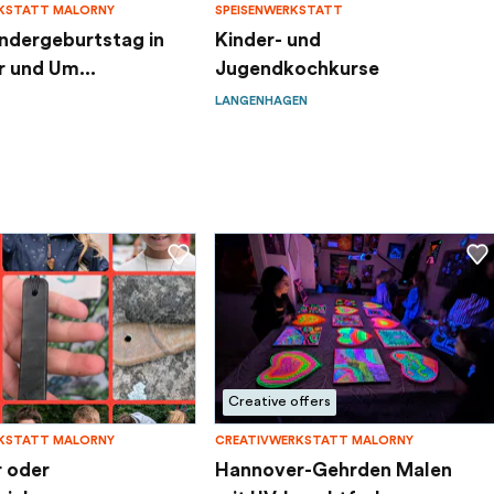
KSTATT MALORNY
SPEISENWERKSTATT
indergeburtstag in
Kinder- und
 und Um...
Jugendkochkurse
LANGENHAGEN
Creative offers
KSTATT MALORNY
CREATIVWERKSTATT MALORNY
r oder
Hannover-Gehrden Malen