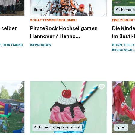
Sport
At home, 
SCHATTENSPRINGER GMBH
EINE ZUKUNFT
 selber
PirateRock Hochseilgarten
Die Kind
Hannover / Hanno...
im Basti-B
F, DORTMUND,
ISERNHAGEN
BONN, COLO
BRUNSWICK..
At home, by appointment
Sport