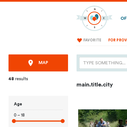
OF
FAVORITE
FOR PROV
MAP
48
results
main.title.city
Age
0 – 18