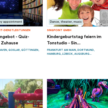
by appointment
Dance, theater, music
NT-DIENSTLEISTUNGEN
SINGPOINT GMBH
Angebot - Quiz-
Kindergeburtstag feiern im
 Zuhause
Tonstudio - Sin...
AVEN, GOSLAR, GÖTTINGEN,
FRANKFURT AM MAIN, DORTMUND,
HAMBURG, LÜBECK, AUGSBURG...