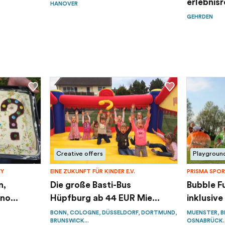
erlebnisr
HANOVER
Kindergeb
GEHRDEN
Creative offers
Playgroun
NY
EINE ZUKUNFT FÜR KINDER E.V.
PRISMA SPOR
n,
Die große Basti-Bus
Bubble F
no...
Hüpfburg ab 44 EUR Mie...
inklusive
BONN, COLOGNE, DÜSSELDORF, DORTMUND,
MUENSTER, B
BRUNSWICK...
OSNABRÜCK..