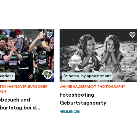
cations
At home, by appointment
- TSV HANNOVER-BURGDORF
JANINE HAUSBRANDT PHOTOGRAPHY
MBH
Fotoshooting
sbesuch und
Geburtstagsparty
urtstag bei d...
HEMMINGEN