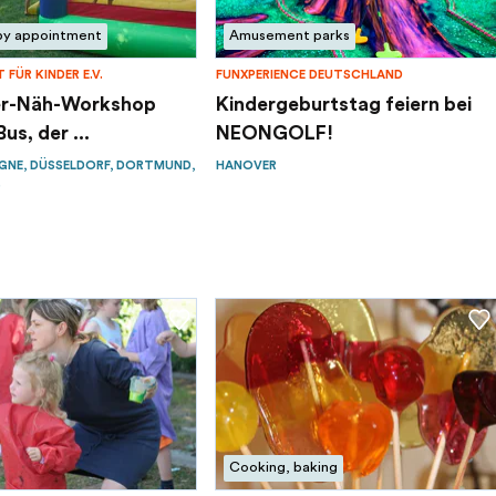
by appointment
Amusement parks
 FÜR KINDER E.V.
FUNXPERIENCE DEUTSCHLAND
er-Näh-Workshop
Kindergeburtstag feiern bei
us, der ...
NEONGOLF!
GNE, DÜSSELDORF, DORTMUND,
HANOVER
.
Cooking, baking