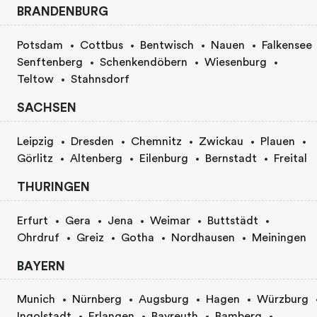
BRANDENBURG
Potsdam
Cottbus
Bentwisch
Nauen
Falkensee
Senftenberg
Schenkendöbern
Wiesenburg
Teltow
Stahnsdorf
SACHSEN
Leipzig
Dresden
Chemnitz
Zwickau
Plauen
Görlitz
Altenberg
Eilenburg
Bernstadt
Freital
THURINGEN
Erfurt
Gera
Jena
Weimar
Buttstädt
Ohrdruf
Greiz
Gotha
Nordhausen
Meiningen
BAYERN
Munich
Nürnberg
Augsburg
Hagen
Würzburg
Ingolstadt
Erlangen
Bayreuth
Bamberg