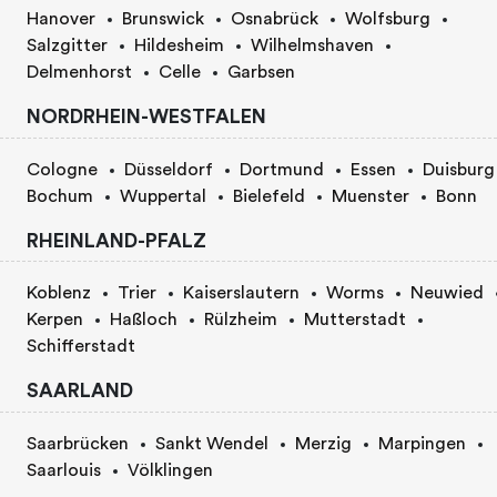
Hanover
Brunswick
Osnabrück
Wolfsburg
Salzgitter
Hildesheim
Wilhelmshaven
Delmenhorst
Celle
Garbsen
NORDRHEIN-WESTFALEN
Cologne
Düsseldorf
Dortmund
Essen
Duisburg
Bochum
Wuppertal
Bielefeld
Muenster
Bonn
RHEINLAND-PFALZ
Koblenz
Trier
Kaiserslautern
Worms
Neuwied
Kerpen
Haßloch
Rülzheim
Mutterstadt
Schifferstadt
SAARLAND
Saarbrücken
Sankt Wendel
Merzig
Marpingen
Saarlouis
Völklingen