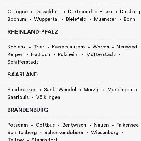
Cologne
Düsseldorf
Dortmund
Essen
Duisburg
Bochum
Wuppertal
Bielefeld
Muenster
Bonn
RHEINLAND-PFALZ
Koblenz
Trier
Kaiserslautern
Worms
Neuwied
Kerpen
Haßloch
Rülzheim
Mutterstadt
Schifferstadt
SAARLAND
Saarbrücken
Sankt Wendel
Merzig
Marpingen
Saarlouis
Völklingen
BRANDENBURG
Potsdam
Cottbus
Bentwisch
Nauen
Falkensee
Senftenberg
Schenkendöbern
Wiesenburg
Teltow
Stahnsdorf