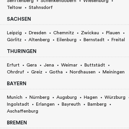
Senftenberg
Schenkendöbern
Wiesenburg
Teltow
Stahnsdorf
SACHSEN
Leipzig
Dresden
Chemnitz
Zwickau
Plauen
Görlitz
Altenberg
Eilenburg
Bernstadt
Freital
THURINGEN
Erfurt
Gera
Jena
Weimar
Buttstädt
Ohrdruf
Greiz
Gotha
Nordhausen
Meiningen
BAYERN
Munich
Nürnberg
Augsburg
Hagen
Würzburg
Ingolstadt
Erlangen
Bayreuth
Bamberg
Aschaffenburg
BREMEN