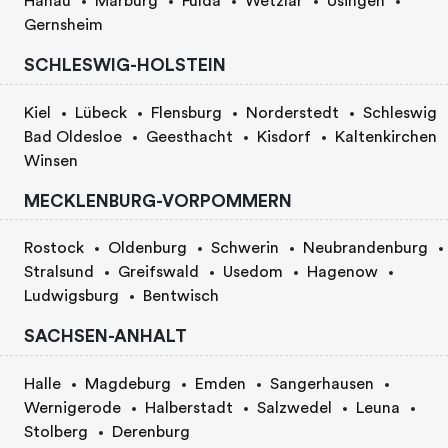
Hanau
Marburg
Fulda
Wetzlar
Usingen
Gernsheim
SCHLESWIG-HOLSTEIN
Kiel
Lübeck
Flensburg
Norderstedt
Schleswig
Bad Oldesloe
Geesthacht
Kisdorf
Kaltenkirchen
Winsen
MECKLENBURG-VORPOMMERN
Rostock
Oldenburg
Schwerin
Neubrandenburg
Stralsund
Greifswald
Usedom
Hagenow
Ludwigsburg
Bentwisch
SACHSEN-ANHALT
Halle
Magdeburg
Emden
Sangerhausen
Wernigerode
Halberstadt
Salzwedel
Leuna
Stolberg
Derenburg