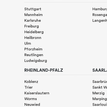
Stuttgart
Hambur
Mannheim
Rosenga
Karlsruhe
Langen
Freiburg
Heidelberg
Heilbronn
Ulm
Pforzheim
Reutlingen
Ludwigsburg
RHEINLAND-PFALZ
SAARL
Koblenz
Saarbrü
Trier
Sankt W
Kaiserslautern
Merzig
Worms
Marpin
Neuwied
Saarloui