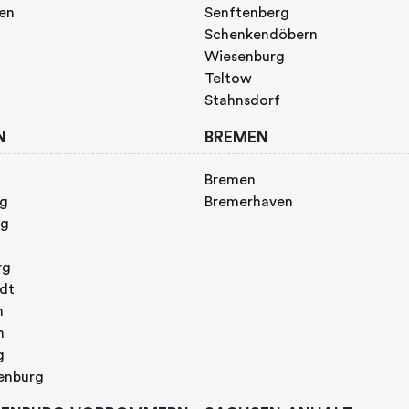
gen
Senftenberg
Schenkendöbern
Wiesenburg
Teltow
Stahnsdorf
N
BREMEN
Bremen
rg
Bremerhaven
rg
rg
adt
n
h
g
enburg