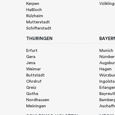
Kerpen
Völklin
Haßloch
Rülzheim
Mutterstadt
Schifferstadt
THURINGEN
BAYER
Erfurt
Munich
Gera
Nürnbe
Jena
Augsbu
Weimar
Hagen
Buttstädt
Würzbu
Ohrdruf
Ingolst
Greiz
Erlange
Gotha
Bayreut
Nordhausen
Bamber
Meiningen
Aschaff