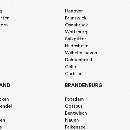
g
Hanover
rten
Brunswick
horn
Osnabrück
Wolfsburg
Salzgitter
Hildesheim
Wilhelmshaven
Delmenhorst
Celle
Garbsen
AND
BRANDENBURG
cken
Potsdam
endel
Cottbus
Bentwisch
gen
Nauen
s
Falkensee