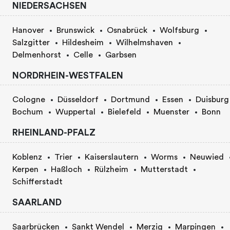
NIEDERSACHSEN
Hanover
Brunswick
Osnabrück
Wolfsburg
Salzgitter
Hildesheim
Wilhelmshaven
Delmenhorst
Celle
Garbsen
NORDRHEIN-WESTFALEN
Cologne
Düsseldorf
Dortmund
Essen
Duisburg
Bochum
Wuppertal
Bielefeld
Muenster
Bonn
RHEINLAND-PFALZ
Koblenz
Trier
Kaiserslautern
Worms
Neuwied
Kerpen
Haßloch
Rülzheim
Mutterstadt
Schifferstadt
SAARLAND
Saarbrücken
Sankt Wendel
Merzig
Marpingen