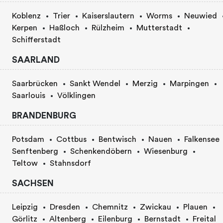
Koblenz
Trier
Kaiserslautern
Worms
Neuwied
Kerpen
Haßloch
Rülzheim
Mutterstadt
Schifferstadt
SAARLAND
Saarbrücken
Sankt Wendel
Merzig
Marpingen
Saarlouis
Völklingen
BRANDENBURG
Potsdam
Cottbus
Bentwisch
Nauen
Falkensee
Senftenberg
Schenkendöbern
Wiesenburg
Teltow
Stahnsdorf
SACHSEN
Leipzig
Dresden
Chemnitz
Zwickau
Plauen
Görlitz
Altenberg
Eilenburg
Bernstadt
Freital