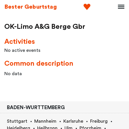
Bester Geburtstag
OK-Limo A&G Berge Gbr
Activities
No active events
Common description
No data
BADEN-WURTTEMBERG
Stuttgart
Mannheim
Karlsruhe
Freiburg
Heidelberg
Heilbronn
Ulm
Pforzheim