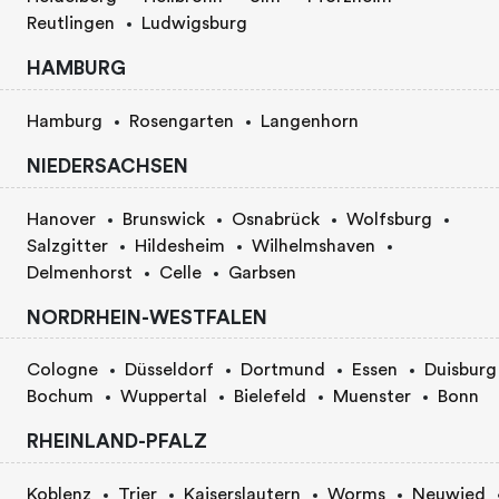
Reutlingen
Ludwigsburg
HAMBURG
Hamburg
Rosengarten
Langenhorn
NIEDERSACHSEN
Hanover
Brunswick
Osnabrück
Wolfsburg
Salzgitter
Hildesheim
Wilhelmshaven
Delmenhorst
Celle
Garbsen
NORDRHEIN-WESTFALEN
Cologne
Düsseldorf
Dortmund
Essen
Duisburg
Bochum
Wuppertal
Bielefeld
Muenster
Bonn
RHEINLAND-PFALZ
Koblenz
Trier
Kaiserslautern
Worms
Neuwied