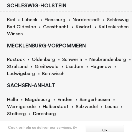
SCHLESWIG-HOLSTEIN
Kiel
Lübeck
Flensburg
Norderstedt
Schleswig
Bad Oldesloe
Geesthacht
Kisdorf
Kaltenkirchen
Winsen
MECKLENBURG-VORPOMMERN
Rostock
Oldenburg
Schwerin
Neubrandenburg
Stralsund
Greifswald
Usedom
Hagenow
Ludwigsburg
Bentwisch
SACHSEN-ANHALT
Halle
Magdeburg
Emden
Sangerhausen
Wernigerode
Halberstadt
Salzwedel
Leuna
Stolberg
Derenburg
BERLIN
Cookies help us deliver our services. By
Ok