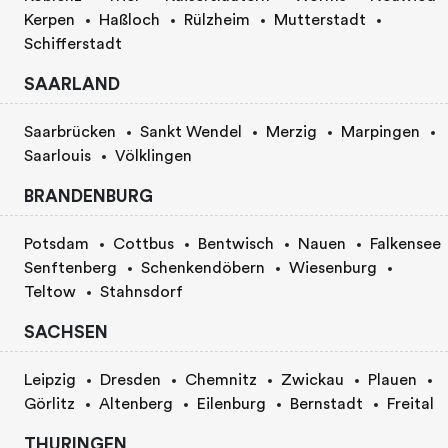
Kerpen
Haßloch
Rülzheim
Mutterstadt
Schifferstadt
SAARLAND
Saarbrücken
Sankt Wendel
Merzig
Marpingen
Saarlouis
Völklingen
BRANDENBURG
Potsdam
Cottbus
Bentwisch
Nauen
Falkensee
Senftenberg
Schenkendöbern
Wiesenburg
Teltow
Stahnsdorf
SACHSEN
Leipzig
Dresden
Chemnitz
Zwickau
Plauen
Görlitz
Altenberg
Eilenburg
Bernstadt
Freital
THURINGEN