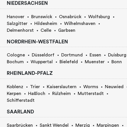
NIEDERSACHSEN
Hanover
Brunswick
Osnabrück
Wolfsburg
Salzgitter
Hildesheim
Wilhelmshaven
Delmenhorst
Celle
Garbsen
NORDRHEIN-WESTFALEN
Cologne
Düsseldorf
Dortmund
Essen
Duisburg
Bochum
Wuppertal
Bielefeld
Muenster
Bonn
RHEINLAND-PFALZ
Koblenz
Trier
Kaiserslautern
Worms
Neuwied
Kerpen
Haßloch
Rülzheim
Mutterstadt
Schifferstadt
SAARLAND
Saarbrücken
Sankt Wendel
Merzig
Marpingen