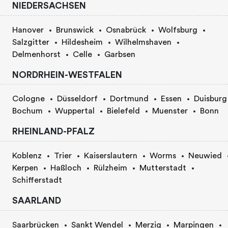
NIEDERSACHSEN
Hanover
Brunswick
Osnabrück
Wolfsburg
Salzgitter
Hildesheim
Wilhelmshaven
Delmenhorst
Celle
Garbsen
NORDRHEIN-WESTFALEN
Cologne
Düsseldorf
Dortmund
Essen
Duisburg
Bochum
Wuppertal
Bielefeld
Muenster
Bonn
RHEINLAND-PFALZ
Koblenz
Trier
Kaiserslautern
Worms
Neuwied
Kerpen
Haßloch
Rülzheim
Mutterstadt
Schifferstadt
SAARLAND
Saarbrücken
Sankt Wendel
Merzig
Marpingen