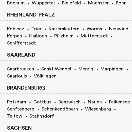
Bochum
Wuppertal
Bielefeld
Muenster
Bonn
RHEINLAND-PFALZ
Koblenz
Trier
Kaiserslautern
Worms
Neuwied
Kerpen
Haßloch
Rülzheim
Mutterstadt
Schifferstadt
SAARLAND
Saarbrücken
Sankt Wendel
Merzig
Marpingen
Saarlouis
Völklingen
BRANDENBURG
Potsdam
Cottbus
Bentwisch
Nauen
Falkensee
Senftenberg
Schenkendöbern
Wiesenburg
Teltow
Stahnsdorf
SACHSEN