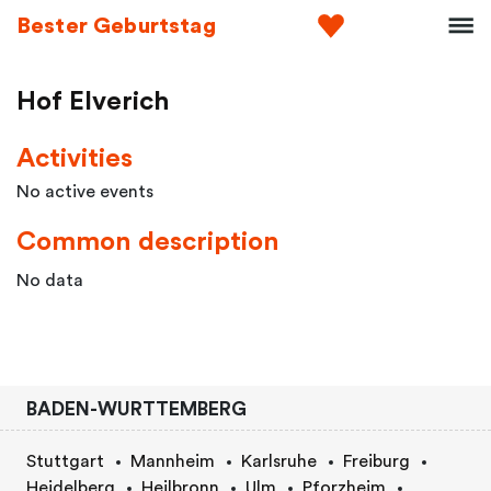
Bester Geburtstag
Hof Elverich
Activities
No active events
Common description
No data
BADEN-WURTTEMBERG
Stuttgart
Mannheim
Karlsruhe
Freiburg
Heidelberg
Heilbronn
Ulm
Pforzheim