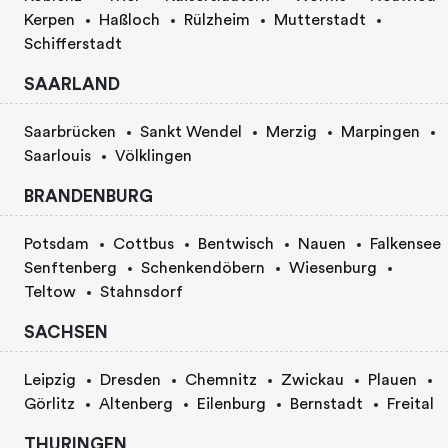
Kerpen
Haßloch
Rülzheim
Mutterstadt
Schifferstadt
SAARLAND
Saarbrücken
Sankt Wendel
Merzig
Marpingen
Saarlouis
Völklingen
BRANDENBURG
Potsdam
Cottbus
Bentwisch
Nauen
Falkensee
Senftenberg
Schenkendöbern
Wiesenburg
Teltow
Stahnsdorf
SACHSEN
Leipzig
Dresden
Chemnitz
Zwickau
Plauen
Görlitz
Altenberg
Eilenburg
Bernstadt
Freital
THURINGEN