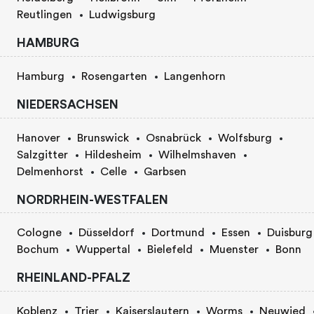
Reutlingen
Ludwigsburg
HAMBURG
Hamburg
Rosengarten
Langenhorn
NIEDERSACHSEN
Hanover
Brunswick
Osnabrück
Wolfsburg
Salzgitter
Hildesheim
Wilhelmshaven
Delmenhorst
Celle
Garbsen
NORDRHEIN-WESTFALEN
Cologne
Düsseldorf
Dortmund
Essen
Duisburg
Bochum
Wuppertal
Bielefeld
Muenster
Bonn
RHEINLAND-PFALZ
Koblenz
Trier
Kaiserslautern
Worms
Neuwied