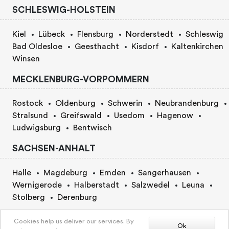
SCHLESWIG-HOLSTEIN
Kiel
Lübeck
Flensburg
Norderstedt
Schleswig
Bad Oldesloe
Geesthacht
Kisdorf
Kaltenkirchen
Winsen
MECKLENBURG-VORPOMMERN
Rostock
Oldenburg
Schwerin
Neubrandenburg
Stralsund
Greifswald
Usedom
Hagenow
Ludwigsburg
Bentwisch
SACHSEN-ANHALT
Halle
Magdeburg
Emden
Sangerhausen
Wernigerode
Halberstadt
Salzwedel
Leuna
Stolberg
Derenburg
BERLIN
Cookies help us deliver our services. By
Ok