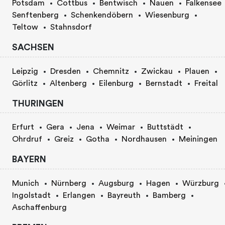
Potsdam
Cottbus
Bentwisch
Nauen
Falkensee
Senftenberg
Schenkendöbern
Wiesenburg
Teltow
Stahnsdorf
SACHSEN
Leipzig
Dresden
Chemnitz
Zwickau
Plauen
Görlitz
Altenberg
Eilenburg
Bernstadt
Freital
THURINGEN
Erfurt
Gera
Jena
Weimar
Buttstädt
Ohrdruf
Greiz
Gotha
Nordhausen
Meiningen
BAYERN
Munich
Nürnberg
Augsburg
Hagen
Würzburg
Ingolstadt
Erlangen
Bayreuth
Bamberg
Aschaffenburg