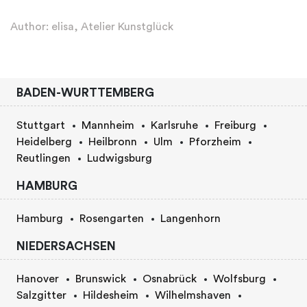
Author: elisa, Atelier Kunstglück
BADEN-WURTTEMBERG
Stuttgart
Mannheim
Karlsruhe
Freiburg
Heidelberg
Heilbronn
Ulm
Pforzheim
Reutlingen
Ludwigsburg
HAMBURG
Hamburg
Rosengarten
Langenhorn
NIEDERSACHSEN
Hanover
Brunswick
Osnabrück
Wolfsburg
Salzgitter
Hildesheim
Wilhelmshaven