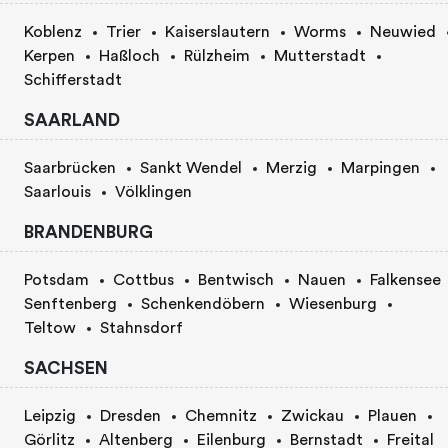
Koblenz
Trier
Kaiserslautern
Worms
Neuwied
Kerpen
Haßloch
Rülzheim
Mutterstadt
Schifferstadt
SAARLAND
Saarbrücken
Sankt Wendel
Merzig
Marpingen
Saarlouis
Völklingen
BRANDENBURG
Potsdam
Cottbus
Bentwisch
Nauen
Falkensee
Senftenberg
Schenkendöbern
Wiesenburg
Teltow
Stahnsdorf
SACHSEN
Leipzig
Dresden
Chemnitz
Zwickau
Plauen
Görlitz
Altenberg
Eilenburg
Bernstadt
Freital