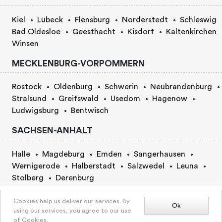
Kiel
Lübeck
Flensburg
Norderstedt
Schleswig
Bad Oldesloe
Geesthacht
Kisdorf
Kaltenkirchen
Winsen
MECKLENBURG-VORPOMMERN
Rostock
Oldenburg
Schwerin
Neubrandenburg
Stralsund
Greifswald
Usedom
Hagenow
Ludwigsburg
Bentwisch
SACHSEN-ANHALT
Halle
Magdeburg
Emden
Sangerhausen
Wernigerode
Halberstadt
Salzwedel
Leuna
Stolberg
Derenburg
BERLIN
activityView.bookingRequest.selectPackage
Cookies help us deliver our services. By
Ok
using our services, you agree to our use
of Cookies.
Berlin