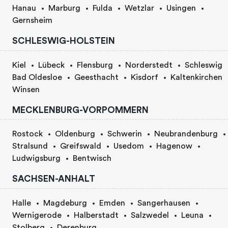
Hanau
Marburg
Fulda
Wetzlar
Usingen
Gernsheim
SCHLESWIG-HOLSTEIN
Kiel
Lübeck
Flensburg
Norderstedt
Schleswig
Bad Oldesloe
Geesthacht
Kisdorf
Kaltenkirchen
Winsen
MECKLENBURG-VORPOMMERN
Rostock
Oldenburg
Schwerin
Neubrandenburg
Stralsund
Greifswald
Usedom
Hagenow
Ludwigsburg
Bentwisch
SACHSEN-ANHALT
Halle
Magdeburg
Emden
Sangerhausen
Wernigerode
Halberstadt
Salzwedel
Leuna
Stolberg
Derenburg