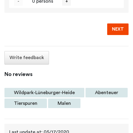
-
0 persons
+
NEXT
Write feedback
No reviews
Wildpark-Lüneburger-Heide
Abenteuer
Tierspuren
Malen
Last update at: 05/17/2020