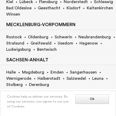
Kiel
Lübeck
Flensburg
Norderstedt
Schleswig
Bad Oldesloe
Geesthacht
Kisdorf
Kaltenkirchen
Winsen
MECKLENBURG-VORPOMMERN
Rostock
Oldenburg
Schwerin
Neubrandenburg
Stralsund
Greifswald
Usedom
Hagenow
Ludwigsburg
Bentwisch
SACHSEN-ANHALT
Halle
Magdeburg
Emden
Sangerhausen
Wernigerode
Halberstadt
Salzwedel
Leuna
Stolberg
Derenburg
BERLIN
Price by agreement
Cookies help us deliver our services. By
Ok
using our services, you agree to our use
of Cookies.
Berlin
BOOK