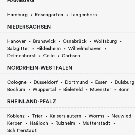
HAMBURG
Hamburg
Rosengarten
Langenhorn
NIEDERSACHSEN
Hanover
Brunswick
Osnabrück
Wolfsburg
Salzgitter
Hildesheim
Wilhelmshaven
Delmenhorst
Celle
Garbsen
NORDRHEIN-WESTFALEN
Cologne
Düsseldorf
Dortmund
Essen
Duisburg
Bochum
Wuppertal
Bielefeld
Muenster
Bonn
RHEINLAND-PFALZ
Koblenz
Trier
Kaiserslautern
Worms
Neuwied
Kerpen
Haßloch
Rülzheim
Mutterstadt
Schifferstadt