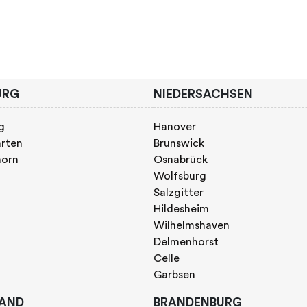
URG
NIEDERSACHSEN
g
Hanover
rten
Brunswick
horn
Osnabrück
Wolfsburg
Salzgitter
Hildesheim
Wilhelmshaven
Delmenhorst
Celle
Garbsen
AND
BRANDENBURG