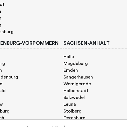
adt
n
h
g
enburg
ENBURG-VORPOMMERN
SACHSEN-ANHALT
Halle
urg
Magdeburg
n
Emden
ndenburg
Sangerhausen
nd
Wernigerode
ald
Halberstadt
Salzwedel
w
Leuna
burg
Stolberg
ch
Derenburg