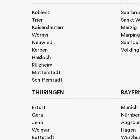
Koblenz
Saarbrü
Trier
Sankt W
Kaiserslautern
Merzig
Worms
Marpin
Neuwied
Saarloui
Kerpen
Völklin
Haßloch
Rülzheim
Mutterstadt
Schifferstadt
THURINGEN
BAYER
Erfurt
Munich
Gera
Nürnbe
Jena
Augsbu
Weimar
Hagen
Buttstädt
Würzbu