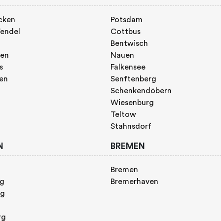
cken
Potsdam
endel
Cottbus
Bentwisch
gen
Nauen
s
Falkensee
gen
Senftenberg
Schenkendöbern
Wiesenburg
Teltow
Stahnsdorf
N
BREMEN
Bremen
rg
Bremerhaven
rg
rg