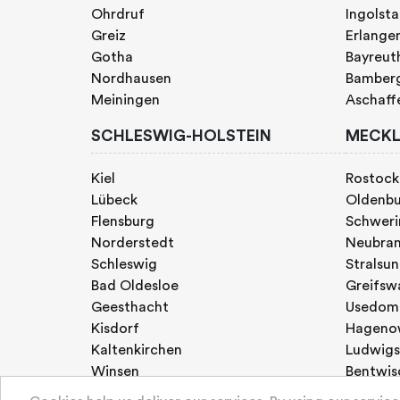
Ohrdruf
Ingolst
Greiz
Erlange
Gotha
Bayreut
Nordhausen
Bamber
Meiningen
Aschaff
SCHLESWIG-HOLSTEIN
MECKL
Kiel
Rostock
Lübeck
Oldenb
Flensburg
Schweri
Norderstedt
Neubra
Schleswig
Stralsu
Bad Oldesloe
Greifsw
Geesthacht
Usedom
Kisdorf
Hageno
Kaltenkirchen
Ludwigs
Winsen
Bentwis