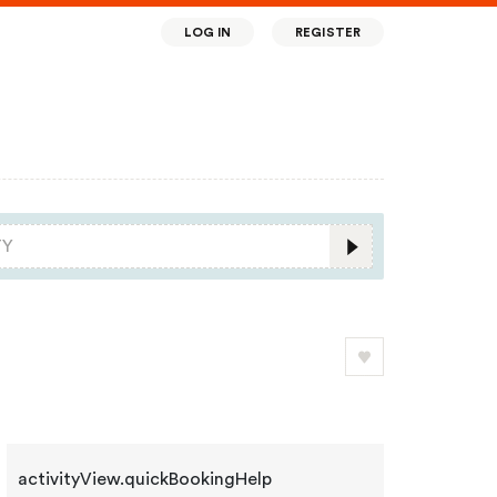
LOG IN
REGISTER
activityView.quickBookingHelp