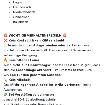
Englisch
Französisch
Niederländisch
Chinesisch
Italienisch
🚨
WICHTIGE VERHALTENSREGELN
🚨
❌
Kein Konfetti & kein Glitzerstaub!
Bitte
nichts in der Anlage zünden oder verteilen
, was
Konfetti oder Glitzer enthält. Das verursacht Schäden und
aufwändige Reinigung.
🔥
Kein offenes Feuer!
Auch
nicht auf Geburtstagskuchen!
Die Gefahr ist groß, dass
sich die
Löschanlage aktiviert
– im Ernstfall
haftet Eure
Gruppe für den gesamten Schaden
.
🍾
Kein Alkohol!
Das
Mitbringen von Alkohol ist strikt verboten
– keine
Ausnahmen.
💸
Bei Verstößen
berechnen wir
pauschal
50 €
Bearbeitungsgebühr
zzgl. Reinigungs- oder Reparaturkosten.