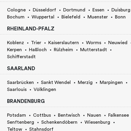
Cologne
Düsseldorf
Dortmund
Essen
Duisburg
Bochum
Wuppertal
Bielefeld
Muenster
Bonn
RHEINLAND-PFALZ
Koblenz
Trier
Kaiserslautern
Worms
Neuwied
Kerpen
Haßloch
Rülzheim
Mutterstadt
Schifferstadt
SAARLAND
Saarbrücken
Sankt Wendel
Merzig
Marpingen
Saarlouis
Völklingen
BRANDENBURG
Potsdam
Cottbus
Bentwisch
Nauen
Falkensee
Senftenberg
Schenkendöbern
Wiesenburg
Teltow
Stahnsdorf