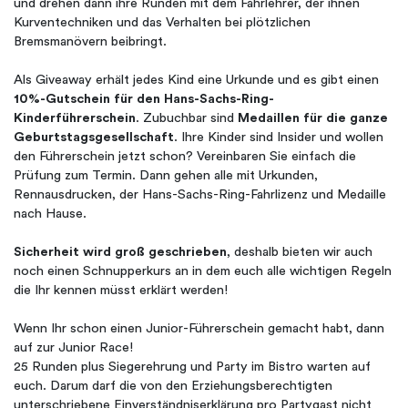
und drehen dann ihre Runden mit dem Fahrlehrer, der ihnen
Kurventechniken und das Verhalten bei plötzlichen
Bremsmanövern beibringt.
Als Giveaway erhält jedes Kind eine Urkunde und es gibt einen
10%-Gutschein für den Hans-Sachs-Ring-
Kinderführerschein
. Zubuchbar sind
Medaillen für die ganze
Geburtstagsgesellschaft
. Ihre Kinder sind Insider und wollen
den Führerschein jetzt schon? Vereinbaren Sie einfach die
Prüfung zum Termin. Dann gehen alle mit Urkunden,
Rennausdrucken, der Hans-Sachs-Ring-Fahrlizenz und Medaille
nach Hause.
Sicherheit wird groß geschrieben
, deshalb bieten wir auch
noch einen Schnupperkurs an in dem euch alle wichtigen Regeln
die Ihr kennen müsst erklärt werden!
Wenn Ihr schon einen Junior-Führerschein gemacht habt, dann
auf zur Junior Race!
25 Runden plus Siegerehrung und Party im Bistro warten auf
euch. Darum darf die von den Erziehungsberechtigten
unterschriebene Einverständniserklärung pro Partygast nicht