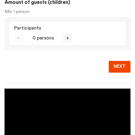
Amount of guests (children)
Min 1 person
Participants
-
0 persons
+
NEXT