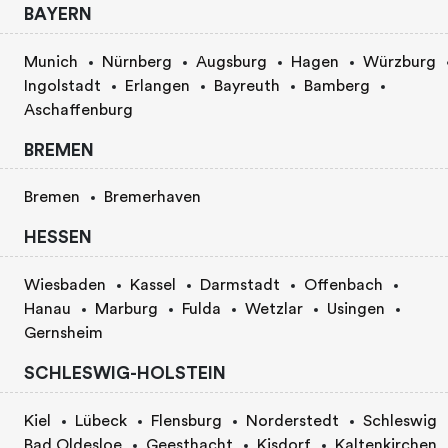
BAYERN
Munich
Nürnberg
Augsburg
Hagen
Würzburg
Ingolstadt
Erlangen
Bayreuth
Bamberg
Aschaffenburg
BREMEN
Bremen
Bremerhaven
HESSEN
Wiesbaden
Kassel
Darmstadt
Offenbach
Hanau
Marburg
Fulda
Wetzlar
Usingen
Gernsheim
SCHLESWIG-HOLSTEIN
Kiel
Lübeck
Flensburg
Norderstedt
Schleswig
Bad Oldesloe
Geesthacht
Kisdorf
Kaltenkirchen