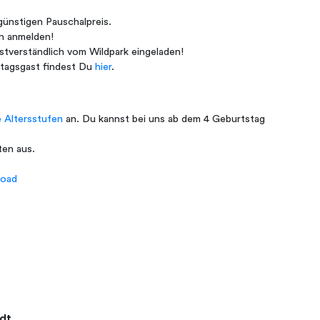
ünstigen Pauschalpreis.
 anmelden!
verständlich vom Wildpark eingeladen!
tagsgast findest Du
hier
.
 Altersstufen
an. Du kannst bei uns ab dem 4 Geburtstag
ten aus.
load
dt