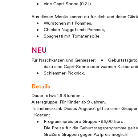
• eine Capri-Sonne (0,2 l).
Aus diesen Menüs kannst du für dich und deine Gäst
• Würstchen mit Pommes,
• Chicken Nuggets mit Pommes,
• Spaghetti mit Tomatensoße.
NEU
Für Naschkatzen und Geniesser: • Geburtstagstopf
dazu eine Capri-Sonne oder warmen Kakao und fü
• Schlemmer-Picknick.
Details
Dauer: etwa 1,5 Stunden .
Altersgruppe: Für Kinder ab 9 Jahren.
Teilnehmerzahl: Dieses Angebot gilt ab einer Gruppe
Kosten:
• Programmpreis pro Gruppe - 55,00 Euro.
Die Preise für die Geburtstagsprogramme gelten f
Größere Gruppen gegen Aufpreis möglich!