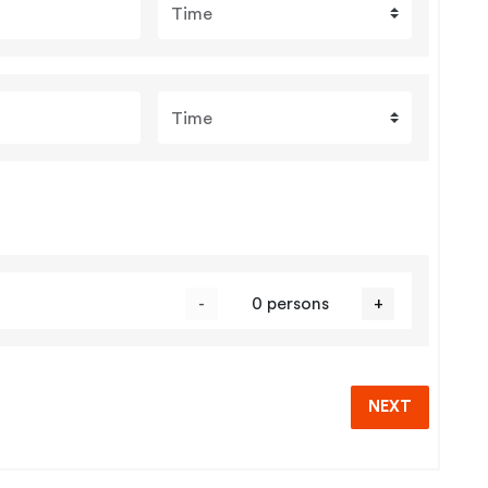
Time
Time
-
0 persons
+
NEXT