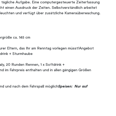
 tägliche Aufgabe. Eine computergesteuerte Zeiterfassung
cht einen Ausdruck der Zeiten. Selbstverständlich arbeitet
mleuchten und verfügt über zusätzliche Kameraüberwachung.
ergröße ca. 145 cm
urer Eltern, das Ihr am Renntag vorlegen müsst!Angebot
ftdrink + Sturmhaube
ly, 20 Runden Rennen, 1 x Softdrink +
d im Fahrpreis enthalten und in allen gängigen Größen
end und nach dem Fahrspaß möglich
Speisen: Nur auf