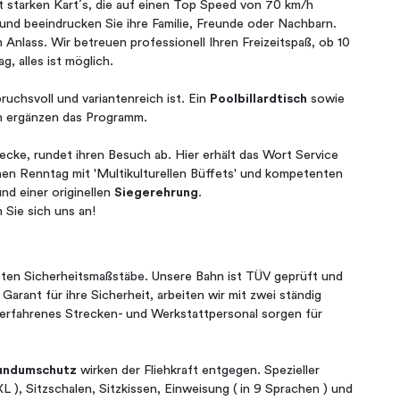
t starken Kart´s, die auf einen Top Speed von 70 km/h
und beeindrucken Sie ihre Familie, Freunde oder Nachbarn.
 Anlass. Wir betreuen professionell Ihren Freizeitspaß, ob 10
, alles ist möglich.
pruchsvoll und variantenreich ist. Ein
Poolbillardtisch
sowie
en ergänzen das Programm.
recke, rundet ihren Besuch ab. Hier erhält das Wort Service
en Renntag mit 'Multikulturellen Büffets' und kompetenten
d einer originellen
Siegerehrung
.
 Sie sich uns an!
 Sicherheitsmaßstäbe. Unsere Bahn ist TÜV geprüft und
s Garant für ihre Sicherheit, arbeiten wir mit zwei ständig
 erfahrenes Strecken- und Werkstattpersonal sorgen für
undumschutz
wirken der Fliehkraft entgegen. Spezieller
L ), Sitzschalen, Sitzkissen, Einweisung ( in 9 Sprachen ) und