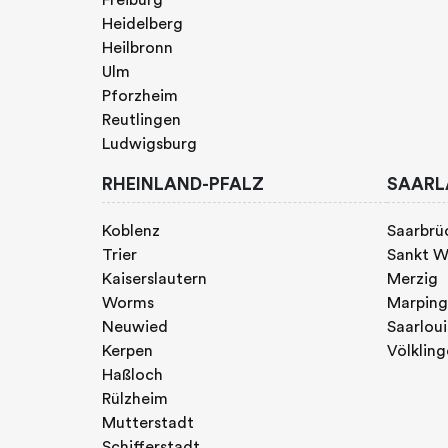
Heidelberg
Heilbronn
Ulm
Pforzheim
Reutlingen
Ludwigsburg
RHEINLAND-PFALZ
SAARL
Koblenz
Saarbrü
Trier
Sankt W
Kaiserslautern
Merzig
Worms
Marpin
Neuwied
Saarloui
Kerpen
Völklin
Haßloch
Rülzheim
Mutterstadt
Schifferstadt