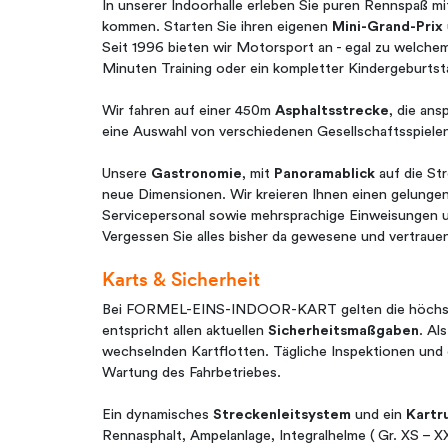
In unserer Indoorhalle erleben Sie puren Rennspaß mi
kommen. Starten Sie ihren eigenen
Mini-Grand-Prix
Seit 1996 bieten wir Motorsport an - egal zu welchem
Minuten Training oder ein kompletter Kindergeburtstag
Wir fahren auf einer 450m
Asphaltsstrecke
, die ans
eine Auswahl von verschiedenen Gesellschaftsspiel
Unsere
Gastronomie
, mit
Panoramablick
auf die St
neue Dimensionen. Wir kreieren Ihnen einen gelungen
Servicepersonal sowie mehrsprachige Einweisungen un
Vergessen Sie alles bisher da gewesene und vertrauen
Karts & Sicherheit
Bei FORMEL-EINS-INDOOR-KART gelten die höchsten
entspricht allen aktuellen
Sicherheitsmaßgaben
. Al
wechselnden Kartflotten. Tägliche Inspektionen und
Wartung des Fahrbetriebes.
Ein dynamisches
Streckenleitsystem
und ein
Kartr
Rennasphalt, Ampelanlage, Integralhelme ( Gr. XS – XX