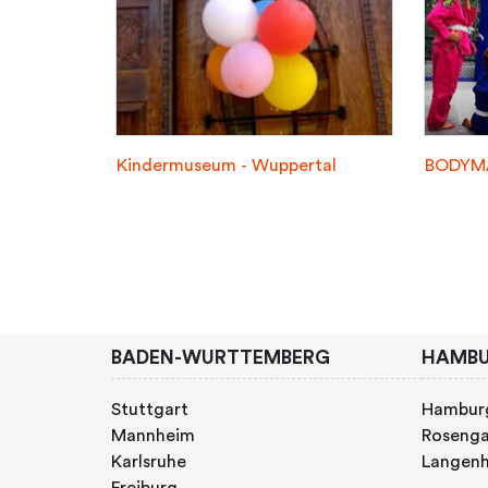
Kindermuseum - Wuppertal
BODYMA
BADEN-WURTTEMBERG
HAMB
Stuttgart
Hambur
Mannheim
Rosenga
Karlsruhe
Langen
Freiburg