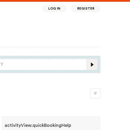
LOG IN
REGISTER
activityView.quickBookingHelp