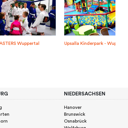
STERS Wuppertal
Upsalla Kinderpark - Wupperta
URG
NIEDERSACHSEN
g
Hanover
rten
Brunswick
horn
Osnabrück
Wolfsburg