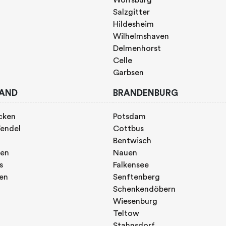
Salzgitter
Hildesheim
Wilhelmshaven
Delmenhorst
Celle
Garbsen
AND
BRANDENBURG
cken
Potsdam
endel
Cottbus
Bentwisch
gen
Nauen
s
Falkensee
gen
Senftenberg
Schenkendöbern
Wiesenburg
Teltow
Stahnsdorf