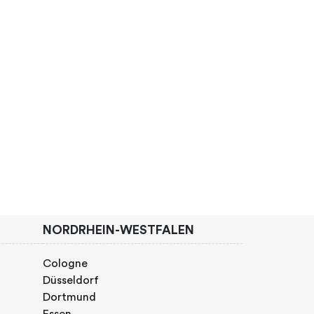
l
Wicked Woods - Wuppertal
Fun Fabrik Wu
NORDRHEIN-WESTFALEN
Cologne
Düsseldorf
Dortmund
Essen