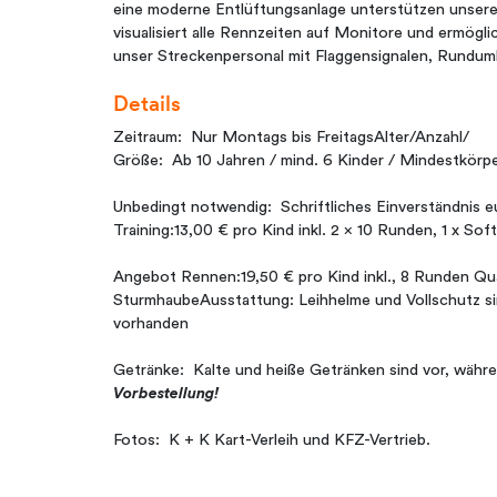
eine moderne Entlüftungsanlage unterstützen unsere
visualisiert alle Rennzeiten auf Monitore und ermögli
unser Streckenpersonal mit Flaggensignalen, Rundu
Details
Zeitraum: Nur Montags bis FreitagsAlter/Anzahl/
Größe: Ab 10 Jahren / mind. 6 Kinder / Mindestkörp
Unbedingt notwendig: Schriftliches Einverständnis e
Training:13,00 € pro Kind inkl. 2 x 10 Runden, 1 x So
Angebot Rennen:19,50 € pro Kind inkl., 8 Runden Qua
SturmhaubeAusstattung: Leihhelme und Vollschutz sin
vorhanden
Getränke: Kalte und heiße Getränken sind vor, währ
Vorbestellung!
Fotos: K + K Kart-Verleih und KFZ-Vertrieb.