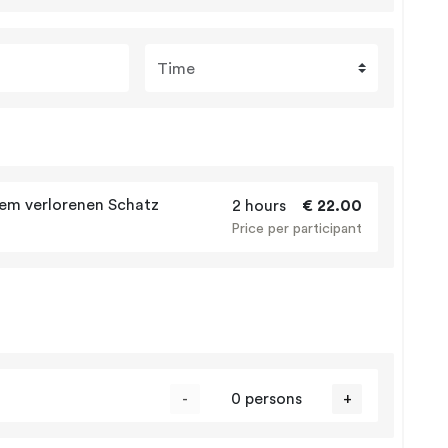
Time
dem verlorenen Schatz
2 hours
€ 22.00
Price per participant
-
0 persons
+