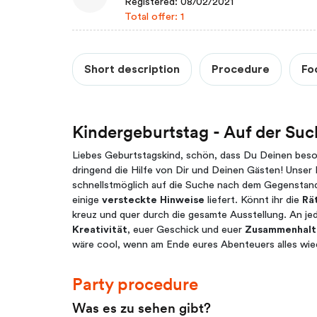
Registered: 08/02/2021
Total offer: 1
Short description
Procedure
Fo
Kindergeburtstag - Auf der Su
Liebes Geburtstagskind, schön, dass Du Deinen beso
dringend die Hilfe von Dir und Deinen Gästen! Unse
schnellstmöglich auf die Suche nach dem Gegensta
einige
versteckte Hinweise
liefert. Könnt ihr die
Rä
kreuz und quer durch die gesamte Ausstellung. An je
Kreativität
, euer Geschick und euer
Zusammenhal
wäre cool, wenn am Ende eures Abenteuers alles wie
Party procedure
Was es zu sehen gibt?