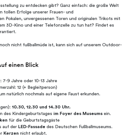
usstellung zu entdecken gibt? Ganz einfach: die große Welt
en tollen Erfolge unserer Frauen- und
 Pokalen, unvergessenen Toren und originalen Trikots mit
m 3D-Kino und einer Telefonzelle zu tun hat? Findet es
antiert.
noch nicht fußballmüde ist, kann sich auf unserem Outdoor-
uf einen Blick
: 7-9 Jahre oder 10-13 Jahre
merzahl: 12 (+ Begleitperson)
m natürlich nochmals auf eigene Faust erkunden.
agen):
10.30, 12.30 und 14.30 Uhr.
nn des Kindergeburtstages
im Foyer des Museums
ein.
ken
für die Geburtstagsgäste
s auf der
LED-Fassade
des Deutschen Fußballmuseums.
er
Kerzen
nicht erlaubt.