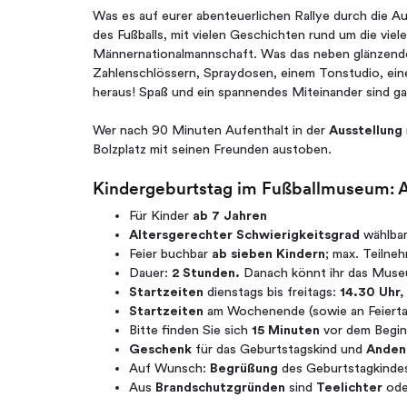
Was es auf eurer abenteuerlichen Rallye durch die A
des Fußballs, mit vielen Geschichten rund um die viel
Männernationalmannschaft. Was das neben glänzenden
Zahlenschlössern, Spraydosen, einem Tonstudio, eine
heraus! Spaß und ein spannendes Miteinander sind gar
Wer nach 90 Minuten Aufenthalt in der
Ausstellung
Bolzplatz mit seinen Freunden austoben.
Kindergeburtstag im Fußballmuseum: A
Für Kinder
ab 7 Jahren
Altersgerechter Schwierigkeitsgrad
wählbar
Feier buchbar
ab sieben Kindern
; max. Teilneh
Dauer:
2 Stunden.
Danach könnt ihr das Museu
Startzeiten
dienstags bis freitags:
14.30 Uhr,
Startzeiten
am Wochenende (sowie an Feiert
Bitte finden Sie sich
15 Minuten
vor dem Begi
Geschenk
für das Geburtstagskind und
Anden
Auf Wunsch:
Begrüßung
des Geburtstagkinde
Aus
Brandschutzgründen
sind
Teelichter
od