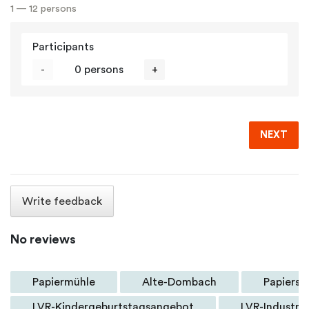
1 — 12 persons
Participants
-
0 persons
+
NEXT
Write feedback
No reviews
Papiermühle
Alte-Dombach
Papiersc
LVR-Kindergeburtstagsangebot
LVR-Industr