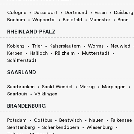
Cologne
Düsseldorf
Dortmund
Essen
Duisburg
Bochum
Wuppertal
Bielefeld
Muenster
Bonn
RHEINLAND-PFALZ
Koblenz
Trier
Kaiserslautern
Worms
Neuwied
Kerpen
Haßloch
Rülzheim
Mutterstadt
Schifferstadt
SAARLAND
Saarbrücken
Sankt Wendel
Merzig
Marpingen
Saarlouis
Völklingen
BRANDENBURG
Potsdam
Cottbus
Bentwisch
Nauen
Falkensee
Senftenberg
Schenkendöbern
Wiesenburg