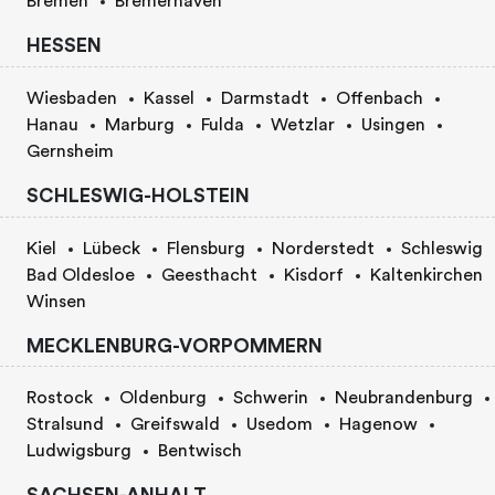
Bremen
Bremerhaven
HESSEN
Wiesbaden
Kassel
Darmstadt
Offenbach
Hanau
Marburg
Fulda
Wetzlar
Usingen
Gernsheim
SCHLESWIG-HOLSTEIN
Kiel
Lübeck
Flensburg
Norderstedt
Schleswig
Bad Oldesloe
Geesthacht
Kisdorf
Kaltenkirchen
Winsen
MECKLENBURG-VORPOMMERN
Rostock
Oldenburg
Schwerin
Neubrandenburg
Stralsund
Greifswald
Usedom
Hagenow
Ludwigsburg
Bentwisch